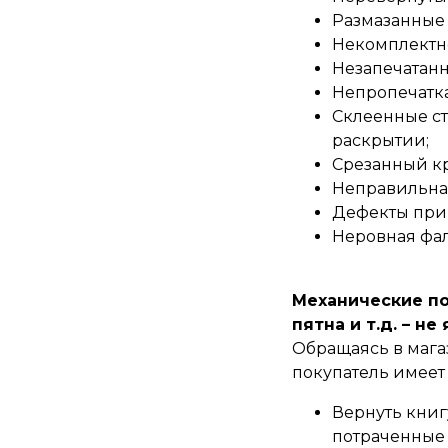
Размазанные 
Некомплектно
Незапечатанн
Непропечатка
Склеенные с
раскрытии;
Срезанный кр
Неправильная
Дефекты прип
Неровная фал
Механические по
пятна и т.д. – н
Обращаясь в мага
покупатель имеет 
Вернуть книг
потраченные 