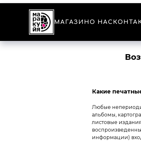
МАГАЗИН
О НАС
КОНТА
Воз
Какие печатны
Любые непериоди
альбомы, картогр
листовые издания,
воспроизведенные
информации) вхо