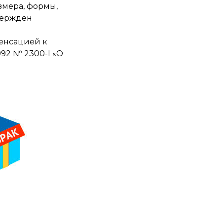
змера, формы,
вержден
пенсацией к
992 № 2300-I «О