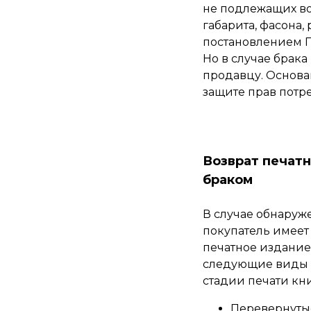
не подлежащих во
габарита, фасона
постановлением Пр
Но в случае брака
продавцу. Основан
защите прав потр
Возврат печат
браком
В случае обнаруж
покупатель имеет
печатное издание
следующие виды 
стадии печати кн
Перевернуты