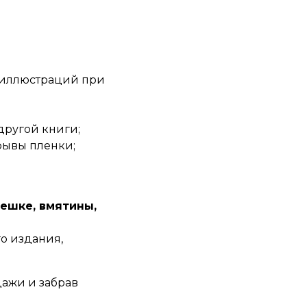
 иллюстраций при
другой книги;
рывы пленки;
ешке, вмятины,
о издания,
дажи и забрав