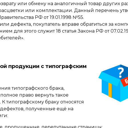
зврату или обмену на аналогичный товар других ра
, расцветки или комплектации. Данный перечень ут
авительства РФ от 19.01.1998 №55.
 или дефекта, покупатель вправе обратиться за ком
ием для этого служит 18 статья Закона РФ от 07.02.1
ебителей».
ной продукции с типографским
ения типографского брака,
 полное право вернуть такое
. К типографскому браку относятся
дефектов, полученные ещё на
иги:
е, пропущенные, перепутанные страницы;