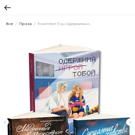
Все
Проза
Комплект 3 кн Одержима игрой тобой + Медленный фокстрот + Смешанные чувства