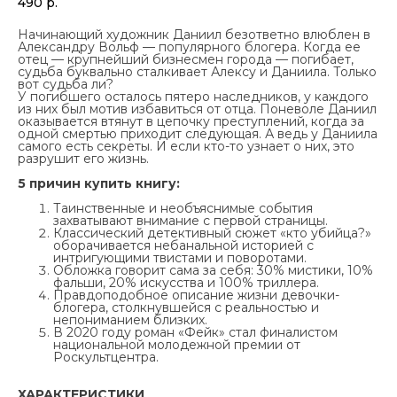
490
р.
Начинающий художник Даниил безответно влюблен в
Александру Вольф — популярного блогера. Когда ее
отец — крупнейший бизнесмен города — погибает,
судьба буквально сталкивает Алексу и Даниила. Только
вот судьба ли?
У погибшего осталось пятеро наследников, у каждого
из них был мотив избавиться от отца. Поневоле Даниил
оказывается втянут в цепочку преступлений, когда за
одной смертью приходит следующая. А ведь у Даниила
самого есть секреты. И если кто-то узнает о них, это
разрушит его жизнь.
5 причин купить книгу:
Таинственные и необъяснимые события
захватывают внимание с первой страницы.
Классический детективный сюжет «кто убийца?»
оборачивается небанальной историей с
интригующими твистами и поворотами.
Обложка говорит сама за себя: 30% мистики, 10%
фальши, 20% искусства и 100% триллера.
Правдоподобное описание жизни девочки-
блогера, столкнувшейся с реальностью и
непониманием близких.
В 2020 году роман «Фейк» стал финалистом
национальной молодежной премии от
Роскультцентра.
ХАРАКТЕРИСТИКИ