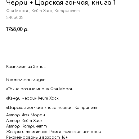
Черри + Царская гончая, книга 1
Фэя Моран, Кейт Хаск, Катринетт
5405005
1768,00
р.
Купить
Комплект из 3 книг
В комплект входят:
«Такие разные миры» Фэя Моран
«Кэнди Черри» Кейт Хаск
«Царская гончая» книга первая. Катринетт
Автор: Фэя Моран
Автор: Кейт Хаск
Автор: Катринетт
Жанры и тематика: Романтические истории
Рекомендованый возраст: 16+