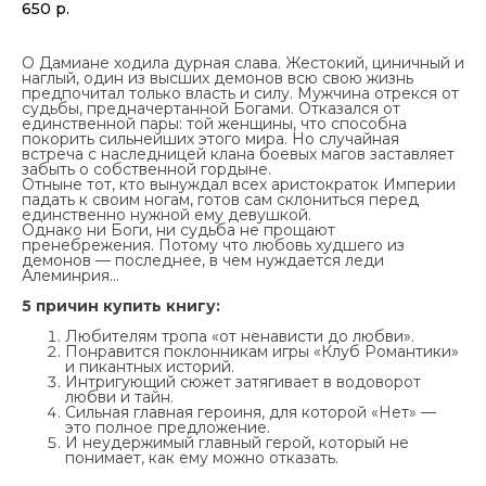
650
р.
О Дамиане ходила дурная слава. Жестокий, циничный и
наглый, один из высших демонов всю свою жизнь
предпочитал только власть и силу. Мужчина отрекся от
судьбы, предначертанной Богами. Отказался от
единственной пары: той женщины, что способна
покорить сильнейших этого мира. Но случайная
встреча с наследницей клана боевых магов заставляет
забыть о собственной гордыне.
Отныне тот, кто вынуждал всех аристократок Империи
падать к своим ногам, готов сам склониться перед
единственно нужной ему девушкой.
Однако ни Боги, ни судьба не прощают
пренебрежения. Потому что любовь худшего из
демонов — последнее, в чем нуждается леди
Алеминрия...
5 причин купить книгу:
Любителям тропа «от ненависти до любви».
Понравится поклонникам игры «Клуб Романтики»
и пикантных историй.
Интригующий сюжет затягивает в водоворот
любви и тайн.
Сильная главная героиня, для которой «Нет» —
это полное предложение.
И неудержимый главный герой, который не
понимает, как ему можно отказать.