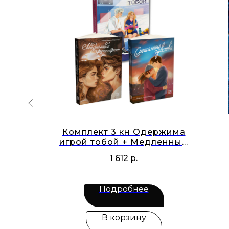
акие
Комплект 3 кн Одержима
 больше
игрой тобой + Медленный
аем
фокстрот + Смешанные
1 612
р.
чувства
Подробнее
В корзину