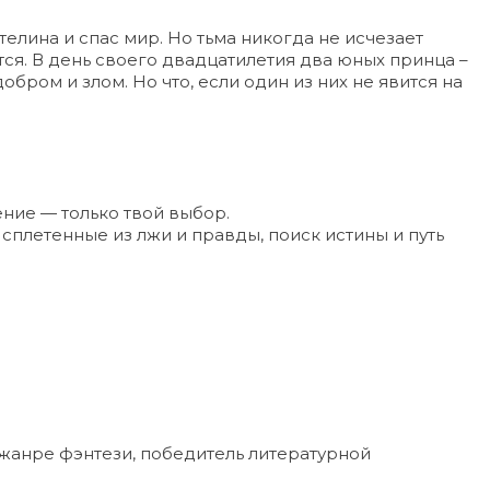
телина и спас мир. Но тьма никогда не исчезает
ся. В день своего двадцатилетия два юных принца –
бром и злом. Но что, если один из них не явится на
?
ение — только твой выбор.
 сплетенные из лжи и правды, поиск истины и путь
 жанре фэнтези, победитель литературной