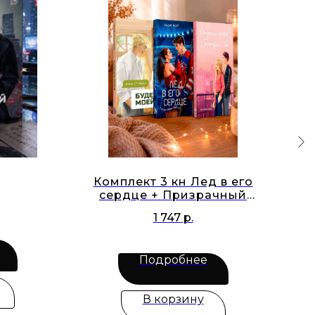
Комплект 3 кн Лед в его
сердце + Призрачный
рассвет + Будешь моей
1 747
р.
Подробнее
В корзину