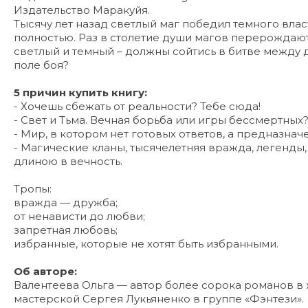
Издательство Маракуйя.
Тысячу лет назад светлый маг победил темного влас
полностью. Раз в столетие души магов перерождают
светлый и темный – должны сойтись в битве между до
поле боя?
5 причин купить книгу:
- Хочешь сбежать от реальности? Тебе сюда!
- Свет и Тьма. Вечная борьба или игры бессмертных
- Мир, в котором нет готовых ответов, а предназнач
- Магические кланы, тысячелетняя вражда, легенды,
длиною в вечность.
Тропы:
вражда — дружба;
от ненависти до любви;
запретная любовь;
избранные, которые не хотят быть избранными.
Об авторе:
Валентеева Ольга — автор более сорока романов в
мастерской Сергея Лукьяненко в группе «Фэнтези».