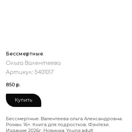
Бессмертные
Ольга Валентеева
Артикул:
5401017
850
р.
Купить
Бессмертные. Валентеева ольга Александровна.
Роман. 16+. Книга для подростков. Фэнтези.
Издание 2026г. Новинка. Young adult