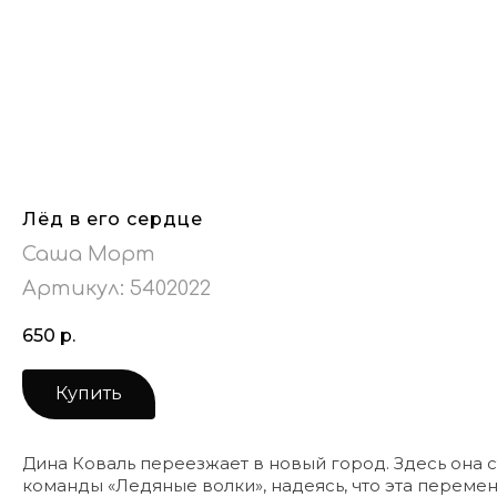
Лёд в его сердце
Саша Морт
Артикул:
5402022
650
р.
Купить
Дина Коваль переезжает в новый город. Здесь она
команды «Ледяные волки», надеясь, что эта перемен