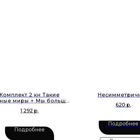
Комплект 2 кн Такие
Несимметрич
ные миры + Мы больше
620
р.
не разговариваем
1 292
р.
Подробнее
Подробнее