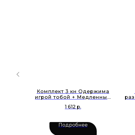
ок
Комплект 3 кн Одержима
игрой тобой + Медленный
раз
фокстрот + Смешанные
1 612
р.
чувства
Подробнее