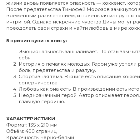
жизни вновь появляется опасность — хоккеист, кото
После предательства Тимофей Морозов замкнулся в
временным развлечением, и новенькая из группы 
интригой. Однако искренние чувства Дины могут рас
преодолеть свои страхи и найти любовь в мире хокк
5 причин купить книгу:
Эмоциональность зашкаливает. По отзывам чита
себя.
История о печалях молодых. Герои уже успели 
боль, предательства и разлуку.
Спортивная тема. В книге есть описание хокке
соперничества.
Любовь как она есть. В произведении есть ист
Неоднозначный герой. Автор описывает героя, 
главную героиню.
ХАРАКТЕРИСТИКИ
Формат: 135 х 210 мм
Объём: 400 страниц
Красочность: черно-белый