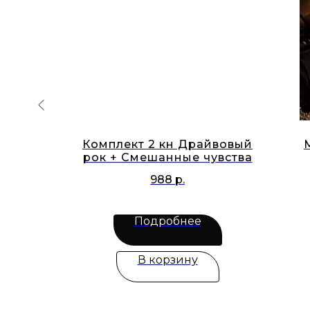
мену
Комплект 2 кн Драйвовый
рок + Смешанные чувства
988
р.
Подробнее
В корзину