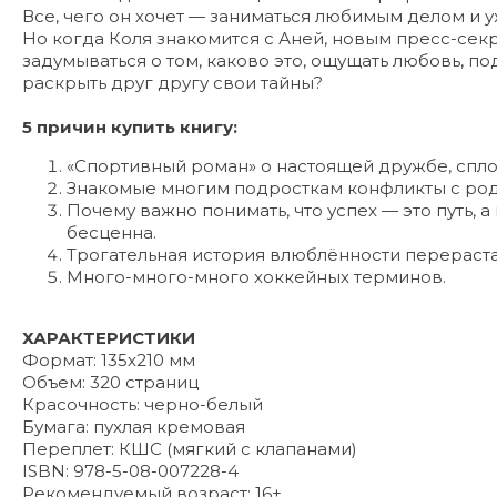
Все, чего он хочет — заниматься любимым делом и у
Но когда Коля знакомится с Аней, новым пресс-се
задумываться о том, каково это, ощущать любовь, 
раскрыть друг другу свои тайны?
5 причин купить книгу:
«Спортивный роман» о настоящей дружбе, спло
Знакомые многим подросткам конфликты с род
Почему важно понимать, что успех — это путь, а
бесценна.
Трогательная история влюблённости перераста
Много-много-много хоккейных терминов.
ХАРАКТЕРИСТИКИ
Формат: 135х210 мм
Объем: 320 страниц
Красочность: черно-белый
Бумага: пухлая кремовая
Переплет: КШС (мягкий с клапанами)
ISBN: 978-5-08-007228-4
Рекомендуемый возраст: 16+