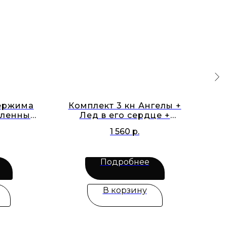
держима
Комплект 3 кн Ангелы +
дленный
Лед в его сердце +
ра
шанные
Бесконечная игра
1 560
р.
Подробнее
В корзину