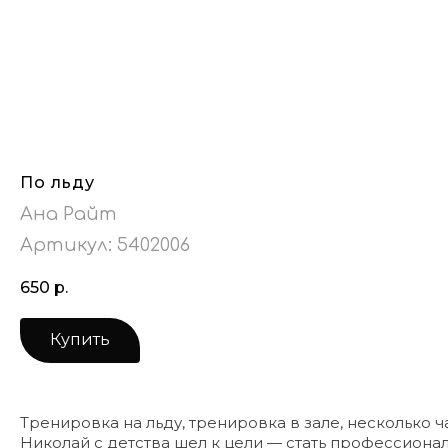
По льду
Ана Райт
Артикул:
5402006
650
р.
Купить
Тренировка на льду, тренировка в зале, несколько 
Николай с детства шел к цели — стать профессионал