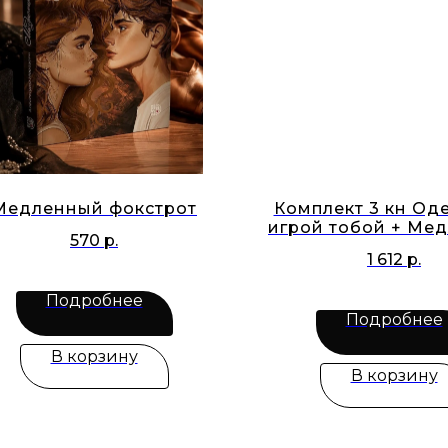
Медленный фокстрот
Комплект 3 кн О
игрой тобой + Ме
570
р.
фокстрот + Сме
1 612
р.
чувства
Подробнее
Подробнее
В корзину
В корзину